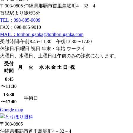
〒903-0805 沖縄県那覇市首里鳥堀町4－32－4
首里駅より徒歩3分
TEL：098-885-9009
FAX：098-885-9010
MAIL：torihori-ganka@torihori-ganka.com
受付時間/午前8:45~11:30 午後13:30〜17:00
休診日/日曜日 祝日 年末・年始 ウークイ
火曜日、水曜日、土曜日は午前のみの診察になります。
受付
月
火
水
木
金
土
日･祝
時間
8:45
〜11:30
13:30
手術日
〜17:00
Google map
〒903-0805
沖縄県那覇市首里鳥堀町4－32－4