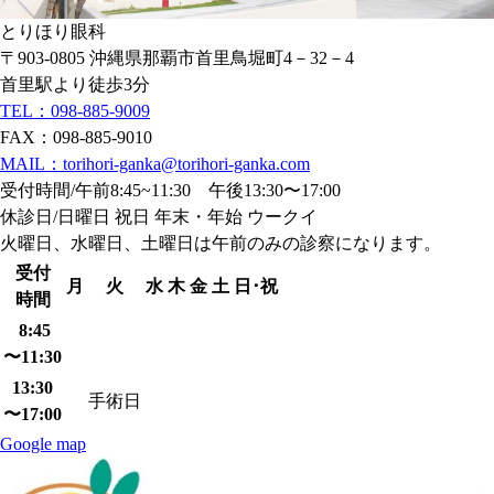
とりほり眼科
〒903-0805 沖縄県那覇市首里鳥堀町4－32－4
首里駅より徒歩3分
TEL：098-885-9009
FAX：098-885-9010
MAIL：torihori-ganka@torihori-ganka.com
受付時間/午前8:45~11:30 午後13:30〜17:00
休診日/日曜日 祝日 年末・年始 ウークイ
火曜日、水曜日、土曜日は午前のみの診察になります。
受付
月
火
水
木
金
土
日･祝
時間
8:45
〜11:30
13:30
手術日
〜17:00
Google map