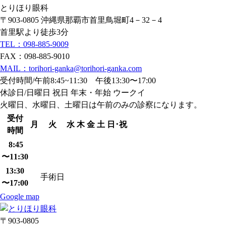
とりほり眼科
〒903-0805 沖縄県那覇市首里鳥堀町4－32－4
首里駅より徒歩3分
TEL：098-885-9009
FAX：098-885-9010
MAIL：torihori-ganka@torihori-ganka.com
受付時間/午前8:45~11:30 午後13:30〜17:00
休診日/日曜日 祝日 年末・年始 ウークイ
火曜日、水曜日、土曜日は午前のみの診察になります。
受付
月
火
水
木
金
土
日･祝
時間
8:45
〜11:30
13:30
手術日
〜17:00
Google map
〒903-0805