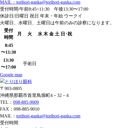
MAIL：torihori-ganka@torihori-ganka.com
受付時間/午前8:45~11:30 午後13:30〜17:00
休診日/日曜日 祝日 年末・年始 ウークイ
火曜日、水曜日、土曜日は午前のみの診察になります。
受付
月
火
水
木
金
土
日･祝
時間
8:45
〜11:30
13:30
手術日
〜17:00
Google map
〒903-0805
沖縄県那覇市首里鳥堀町4－32－4
TEL：
098-885-9009
FAX：098-885-9010
MAIL：
torihori-ganka@torihori-ganka.com
受付時間